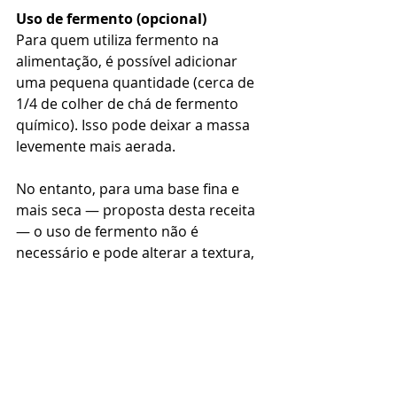
Uso de fermento (opcional)
Para quem utiliza fermento na 
alimentação, é possível adicionar 
uma pequena quantidade (cerca de 
1/4 de colher de chá de fermento 
químico). Isso pode deixar a massa 
levemente mais aerada.
No entanto, para uma base fina e 
mais seca — proposta desta receita 
— o uso de fermento não é 
necessário e pode alterar a textura, 
deixando a massa menos firme.
Abordagem alimentar
Em estratégias carnívoras mais 
estritas, o fermento costuma ser 
evitado. Nesse caso, a receita 