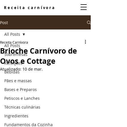
Receita carnívora
Post
All Posts
Receita Carnívora
All Posts
Brioche Carnívoro de
Sobremesas
Ovos e Cottage
Refeições
Atualizado:
10 de mar.
Bebidas
Pães e massas
Bases e Preparos
Petiscos e Lanches
Técnicas culinárias
Ingredientes
Fundamentos da Cozinha