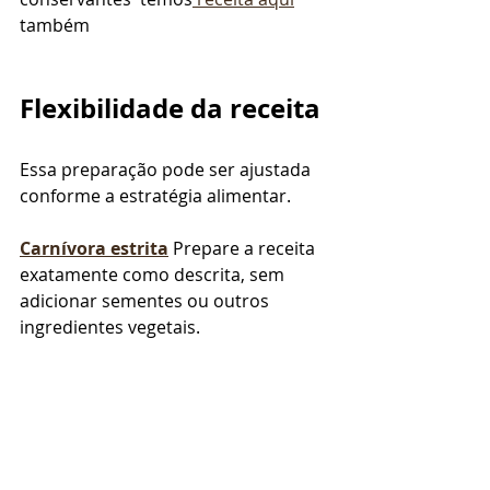
também
Flexibilidade da receita
Essa preparação pode ser ajustada 
conforme a estratégia alimentar.
Carnívora estrita
Prepare a receita 
exatamente como descrita, sem 
adicionar sementes ou outros 
ingredientes vegetais.
Cetogênica 
ou low carb 
Se desejar, 
é possível polvilhar 
sementes de 
gergelim, linhaça ou chia
 sobre a 
massa antes de levar ao forno. Elas 
acrescentam textura e leve 