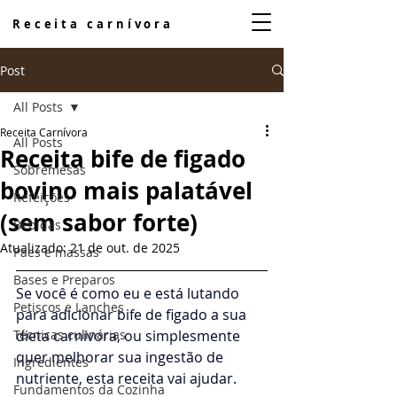
Receita carnívora
Post
All Posts
Receita Carnívora
All Posts
Receita bife de figado
Sobremesas
bovino mais palatável
Refeições
(sem sabor forte)
Bebidas
Atualizado:
21 de out. de 2025
Pães e massas
Bases e Preparos
Se você é como eu e está lutando 
Petiscos e Lanches
para adicionar bife de figado a sua 
Técnicas culinárias
dieta carnívora, ou simplesmente 
quer melhorar sua ingestão de 
Ingredientes
nutriente, esta receita vai ajudar.
Fundamentos da Cozinha