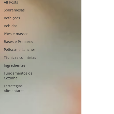
All Posts
Sobremesas
Refeições
Bebidas
Pães e massas
Bases e Preparos
Petiscos e Lanches
Técnicas culinárias
Ingredientes
Fundamentos da
Cozinha
Estratégias
Alimentares