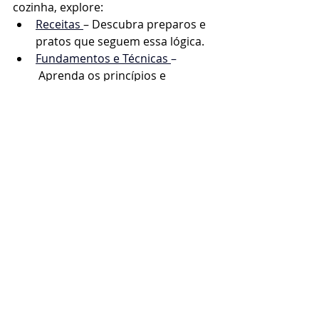
cozinha, explore:
Receitas 
– Descubra preparos e 
pratos que seguem essa lógica.
Fundamentos e Técnicas 
–
 Aprenda os princípios e 
técnicas que sustentam cada 
preparo.
Estratégias Alimentares
Posts recentes
Ver tudo