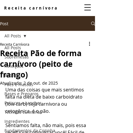
Receita carnívora
Post
All Posts
Receita Carnívora
All Posts
Receita Pão de forma
Sobremesas
carnívoro (peito de
Refeições
frango)
Bebidas
Atualizado:
2 de out. de 2025
Pães e massas
Uma das coisas que mais sentimos 
Bases e Preparos
falta na dieta de baixo carboidrato 
Petiscos e Lanches
(low carb) seja carnívora ou 
cetogênica, é o pão. 
Técnicas culinárias
Ingredientes
Sentíamos falta, não mais, pois essa 
Fundamentos da Cozinha
receita vai conquistar você! Fácil de 