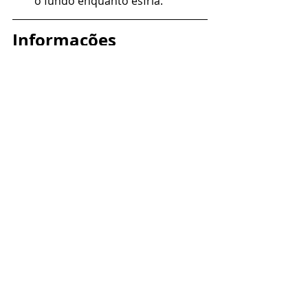
o fundo enquanto esfria.
Informações 
nutricionais
Rendimento 20 porções (fatias)
Cada fatia tem: 
Calorias: 65 kcal
Carboidratos: 0,3 g
Proteínas: 8.8 g
Fibras: 0,1g
Gorduras: 3 g 
Gorduras saturadas: 1.3 g, Sódio: 
177 mg, Açúcares: 0,2 g
1 porção = 37g