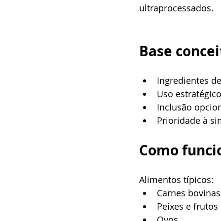
ultraprocessados.
Base concei
Ingredientes d
Uso estratégic
Inclusão opcio
Prioridade à s
Como funcio
Alimentos típicos:
Carnes bovinas,
Peixes e frutos
Ovos