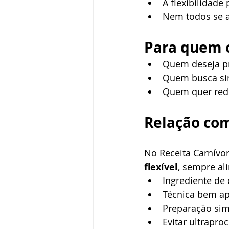
A flexibilidade
Nem todos se 
Para quem 
Quem deseja pr
Quem busca sim
Quem quer redu
Relação com
No Receita Carnívo
flexível
, sempre ali
Ingrediente de
Técnica bem ap
Preparação sim
Evitar ultrapro