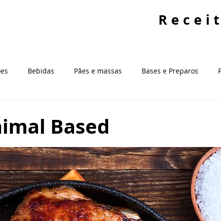
Recei
ões
Bebidas
Pães e massas
Bases e Preparos
ntes
Fundamentos da Cozinha
Estratégias Alimentares
nimal Based