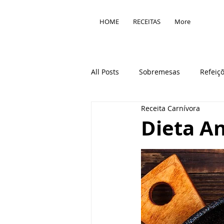
HOME
RECEITAS
More
All Posts
Sobremesas
Refeiç
Receita Carnívora
Técnicas culinárias
Ingredie
Dieta A