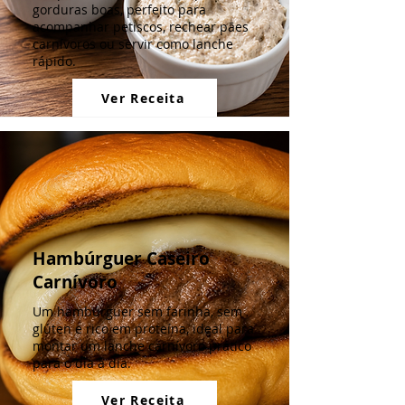
gorduras boas, perfeito para
acompanhar petiscos, rechear pães
carnívoros ou servir como lanche
rápido.
Ver Receita
Hambúrguer Caseiro
Carnívoro
Um hambúrguer sem farinha, sem
glúten e rico em proteína, ideal para
montar um lanche carnívoro prático
para o dia a dia.
Ver Receita