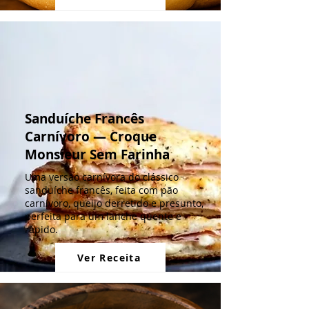
Sanduíche Francês
Carnívoro — Croque
Monsieur Sem Farinha
Uma versão carnívora do clássico
sanduíche francês, feita com pão
carnívoro, queijo derretido e presunto,
perfeita para um lanche quente e
rápido.
Ver Receita