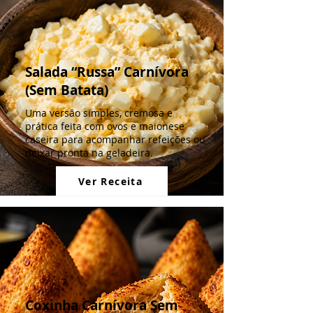
Salada “Russa” Carnívora
(Sem Batata)
Uma versão simples, cremosa e
prática feita com ovos e maionese
caseira para acompanhar refeições ou
deixar pronta na geladeira.
Ver Receita
Coxinha Carnívora Sem