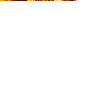
Massa
Coxinhas feitas apenas com frango,
requeijão e queijo parmesão,
crocantes por fora e extremamente
cremosas por dentro.
Ver Receita
Previous
Next
Nota Editorial
O conteúdo deste site é informativo e
educacional.
As estratégias alimentares apresentadas aqui
não substituem avaliação individual, diagnóstico
ou acompanhamento profissional.
Cada organismo tem sua história, seu contexto e