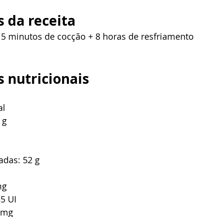
 da receita
 
5 minutos de cocção + 8 horas de resfriamento
 nutricionais
al
 g
adas: 52 g
mg
5 UI
8 mg