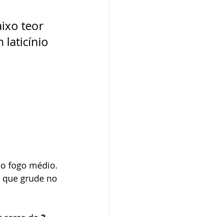
ixo teor 
laticínio 
ao fogo médio. 
 que grude no 