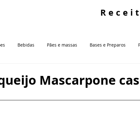
Recei
ões
Bebidas
Pães e massas
Bases e Preparos
ntes
Fundamentos da Cozinha
Estratégias Alimentares
 queijo Mascarpone cas