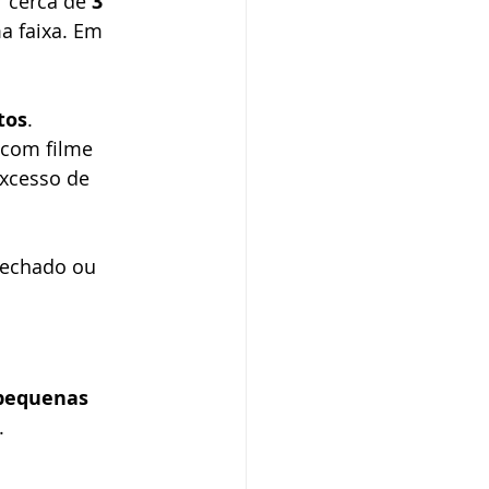
 cerca de 
3 
 faixa. Em 
tos
.
 com filme 
excesso de 
fechado ou 
pequenas 
.