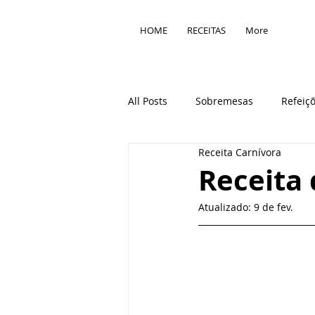
HOME
RECEITAS
More
All Posts
Sobremesas
Refeiç
Receita Carnívora
Técnicas culinárias
Ingredie
Receita
Atualizado:
9 de fev.