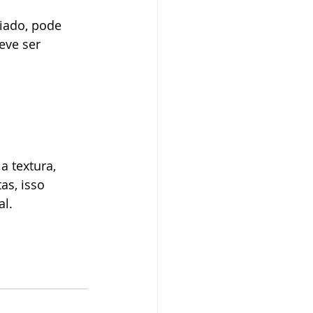
iado, pode 
eve ser 
 textura, 
s, isso 
l.