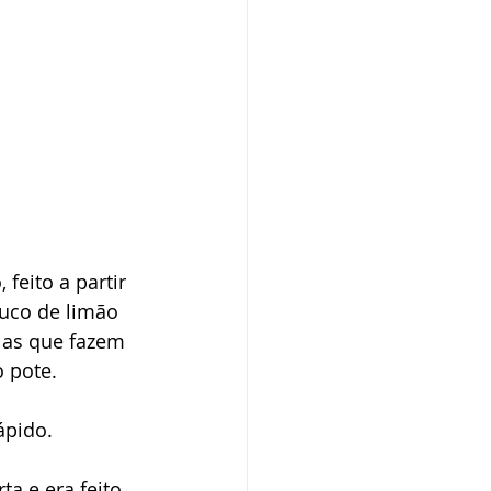
eito a partir 
uco de limão 
las que fazem 
o pote.
pido. 
a e era feito 