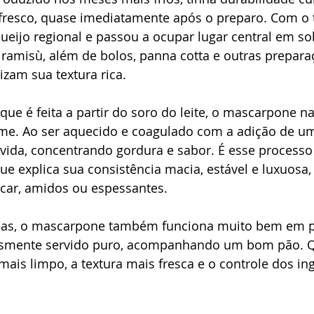
 fresco, quase imediatamente após o preparo. Com o 
ueijo regional e passou a ocupar lugar central em s
iramisù, além de bolos, panna cotta e outras prepara
zam sua textura rica.
 que é feita a partir do soro do leite, o mascarpone n
me. Ao ser aquecido e coagulado com a adição de um 
ida, concentrando gordura e sabor. É esse processo
ue explica sua consistência macia, estável e luxuosa,
car, amidos ou espessantes.
as, o mascarpone também funciona muito bem em p
esmente servido puro, acompanhando um bom pão. Q
mais limpo, a textura mais fresca e o controle dos in