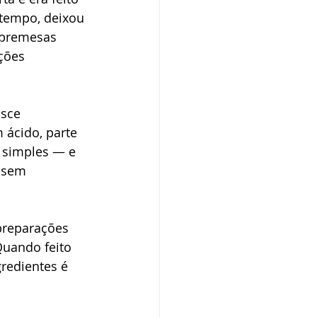
tempo, deixou 
obremesas 
ções 
asce 
ácido, parte 
 simples — e 
 sem 
reparações 
uando feito 
gredientes é 