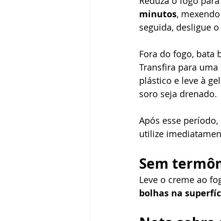
Reduza o fogo para 
minutos
, mexendo
seguida, desligue o
Fora do fogo, bata 
Transfira para uma
plástico e leve à ge
soro seja drenado.
Após esse período, 
utilize imediatamen
Sem termô
Leve o creme ao fo
bolhas na superfíc