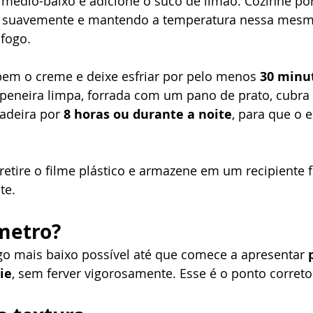
médio-baixo e adicione o suco de limão. Cozinhe por
 suavemente e mantendo a temperatura nessa mesma
 fogo.
bem o creme e deixe esfriar por pelo menos 
30 minu
 peneira limpa, forrada com um pano de prato, cubra
ladeira por 
8 horas ou durante a noite
, para que o 
retire o filme plástico e armazene em um recipiente 
te.
metro?
go mais baixo possível até que comece a apresentar 
ie
, sem ferver vigorosamente. Esse é o ponto correto