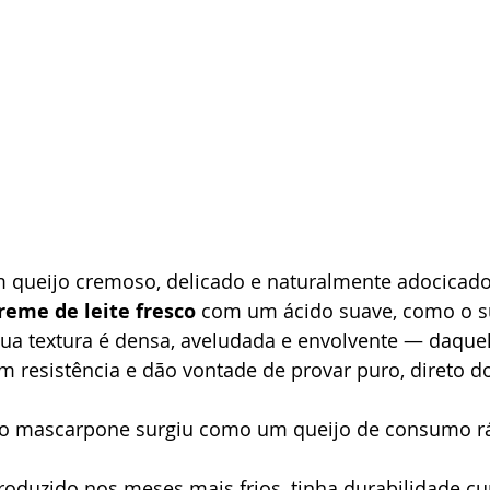
queijo cremoso, delicado e naturalmente adocicado, f
reme de leite fresco
 com um ácido suave, como o s
 Sua textura é densa, aveludada e envolvente — daque
m resistência e dão vontade de provar puro, direto d
, o mascarpone surgiu como um queijo de consumo rá
oduzido nos meses mais frios, tinha durabilidade curt