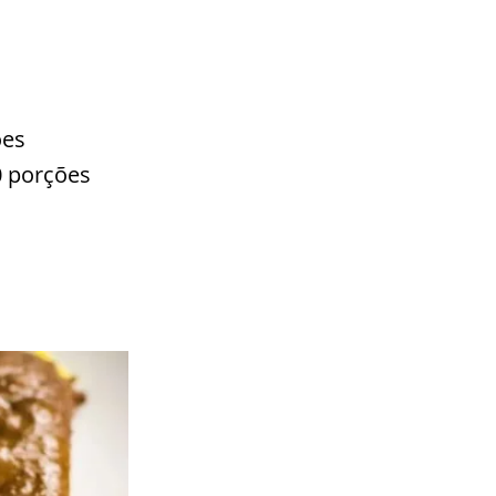
ões
0 porções