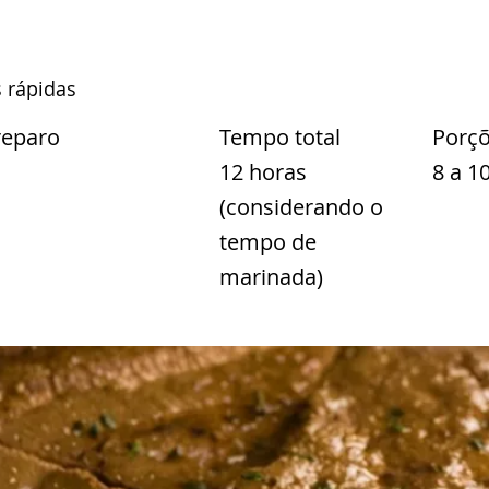
 rápidas
reparo
Tempo total
Porç
12 horas
8 a 1
(considerando o
tempo de
marinada)