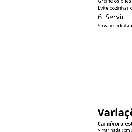
Grelhe os bifes
Evite cozinhar 
6. Servir
Sirva imediata
Variaç
Carnívora es
A marinada com a