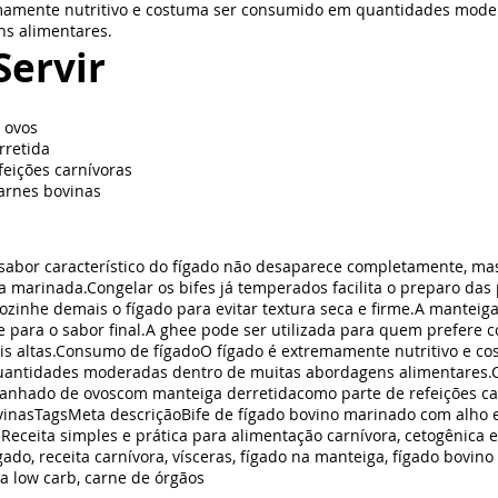
mamente nutritivo e costuma ser consumido em quantidades mode
s alimentares.
ervir
 ovos
rretida
feições carnívoras
carnes bovinas
sabor característico do fígado não desaparece completamente, mas
a marinada.Congelar os bifes já temperados facilita o preparo das
zinhe demais o fígado para evitar textura seca e firme.A manteiga
e para o sabor final.A ghee pode ser utilizada para quem prefere 
s altas.Consumo de fígadoO fígado é extremamente nutritivo e co
antidades moderadas dentro de muitas abordagens alimentares
nhado de ovoscom manteiga derretidacomo parte de refeições ca
vinasTagsMeta descriçãoBife de fígado bovino marinado com alho 
 Receita simples e prática para alimentação carnívora, cetogênica e
ígado, receita carnívora, vísceras, fígado na manteiga, fígado bovino
ta low carb, carne de órgãos