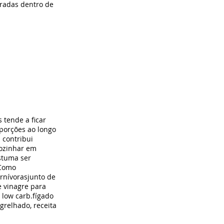
radas dentro de
 tende a ficar
 porções ao longo
 contribui
cozinhar em
stuma ser
.Como
rnívorasjunto de
e vinagre para
 low carb.fígado
 grelhado, receita