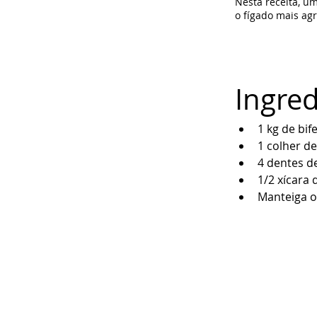
Nesta receita, u
o fígado mais ag
Ingred
1 kg de bif
1 colher de
4 dentes d
1/2 xícara 
Manteiga o