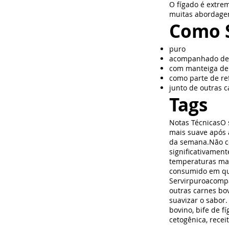
O fígado é extre
muitas abordagen
Como S
puro
acompanhado de
com manteiga de
como parte de re
junto de outras 
Tags
Notas TécnicasO 
mais suave após 
da semana.Não co
significativament
temperaturas mai
consumido em qu
Servirpuroacompa
outras carnes bo
suavizar o sabor.
bovino, bife de f
cetogênica, recei