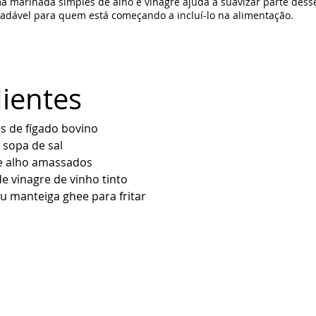
ma marinada simples de alho e vinagre ajuda a suavizar parte dess
radável para quem está começando a incluí-lo na alimentação.
ientes
es de fígado bovino
 sopa de sal
e alho amassados
de vinagre de vinho tinto
u manteiga ghee para fritar