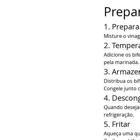
Prepa
1. Prepar
Misture o vinag
2. Tempera
Adicione os bif
pela marinada.
3. Armaze
Distribua os bi
Congele junto 
4. Descon
Quando desejar
refrigeração.
5. Fritar
Aqueça uma qu