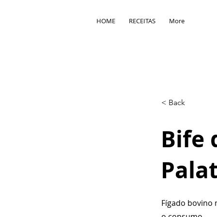
HOME
RECEITAS
More
< Back
Bife
Pala
Fígado bovino m
o consumo.