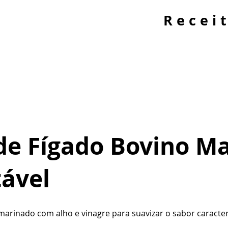
Recei
 de Fígado Bovino Ma
tável
arinado com alho e vinagre para suavizar o sabor caracterís