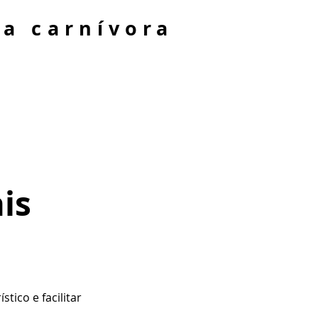
ta carnívora
is
tico e facilitar