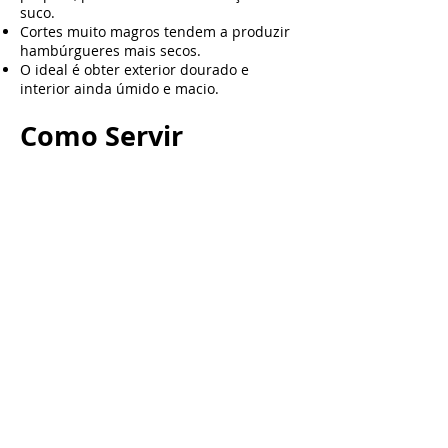
suco.
Cortes muito magros tendem a produzir
hambúrgueres mais secos.
O ideal é obter exterior dourado e
interior ainda úmido e macio.
Como Servir
puro
com queijo
acompanhado de ovos
como base para sanduíches
com pão carnívoro
TAGs
hambúrguer carnívoro,
hambúrguer low carb,
hambúrguer cetogênico,
hambúrguer sem farinha,
hambúrguer sem liga,