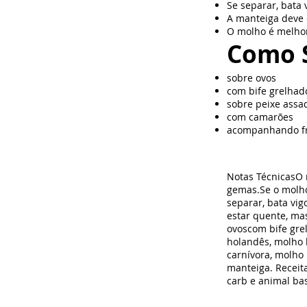
Se separar, bata
A manteiga deve 
O molho é melhor
Como S
sobre ovos
com bife grelhad
sobre peixe assa
com camarões
acompanhando fr
Notas TécnicasO 
gemas.Se o molho
separar, bata vi
estar quente, ma
ovoscom bife gr
holandês, molho 
carnívora, molho
manteiga. Receit
carb e animal ba