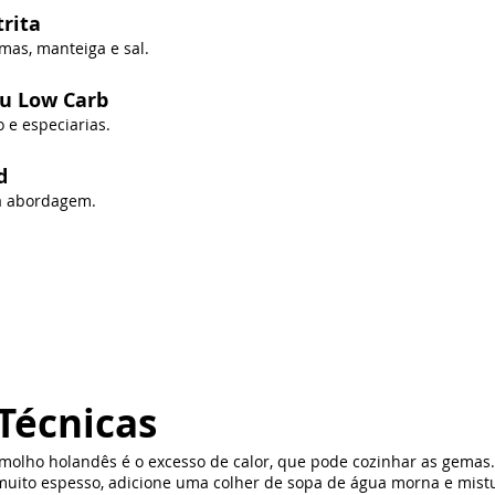
trita
mas, manteiga e sal.
ou Low Carb
o e especiarias.
d
a abordagem.
Técnicas
 molho holandês é o excesso de calor, que pode cozinhar as gemas.
 muito espesso, adicione uma colher de sopa de água morna e mist