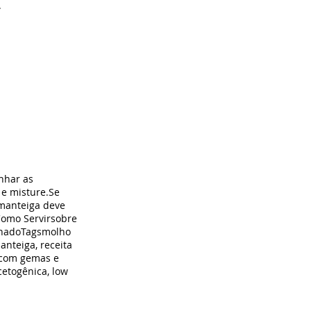
.
nhar as
 e misture.Se
 manteiga deve
Como Servirsobre
lhadoTagsmolho
nteiga, receita
 com gemas e
cetogênica, low