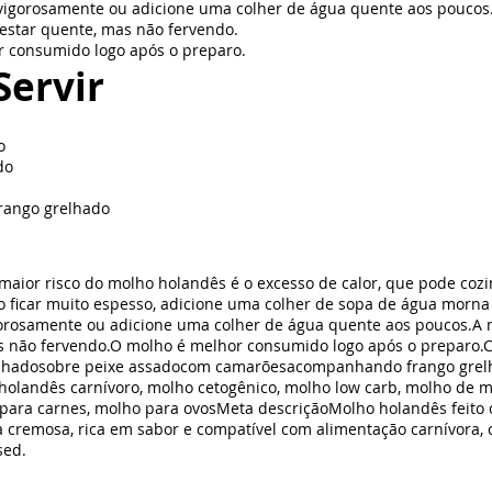
 vigorosamente ou adicione uma colher de água quente aos poucos
estar quente, mas não fervendo.
 consumido logo após o preparo.
ervir
o
do
ango grelhado
maior risco do molho holandês é o excesso de calor, que pode cozi
 ficar muito espesso, adicione uma colher de sopa de água morna
gorosamente ou adicione uma colher de água quente aos poucos.A
s não fervendo.O molho é melhor consumido logo após o preparo.
elhadosobre peixe assadocom camarõesacompanhando frango gre
holandês carnívoro, molho cetogênico, molho low carb, molho de ma
 para carnes, molho para ovosMeta descriçãoMolho holandês feito
a cremosa, rica em sabor e compatível com alimentação carnívora, 
sed.