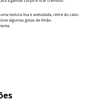
rá a ganhar corpo e ficar cremoso.
uma textura lisa e aveludada, retire do calor.
cione algumas gotas de limão.
mente.
ões