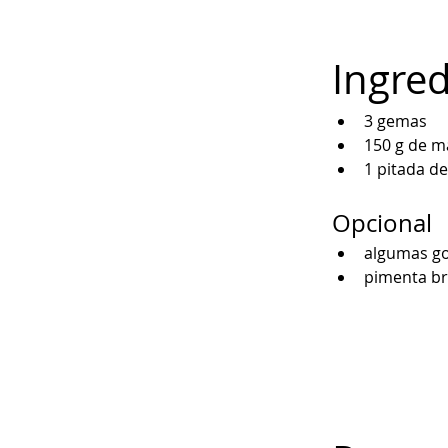
Ingred
3 gemas
150 g de m
1 pitada de
Opcional
algumas go
pimenta b