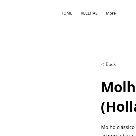
HOME
RECEITAS
More
< Back
Molh
(Hol
Molho clássico
acompanhar car