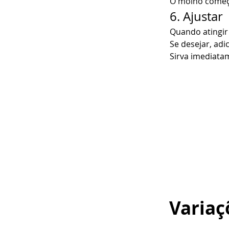
O molho começa
6. Ajustar
Quando atingir 
Se desejar, adi
Sirva imediata
Variaç