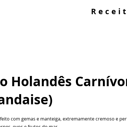
Recei
o Holandês Carnívo
landaise)
 feito com gemas e manteiga, extremamente cremoso e perf
nes, ovos e frutos do mar.