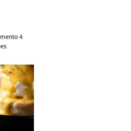
imento 4
ões