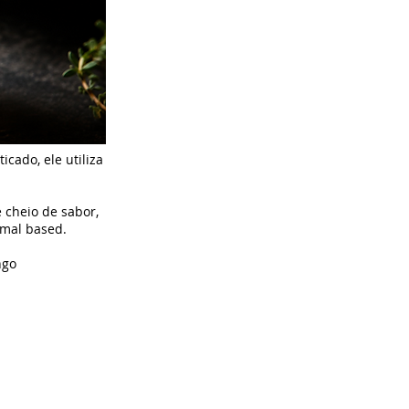
cado, ele utiliza
 cheio de sabor,
imal based.
ngo