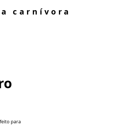
ta carnívora
ro
eito para