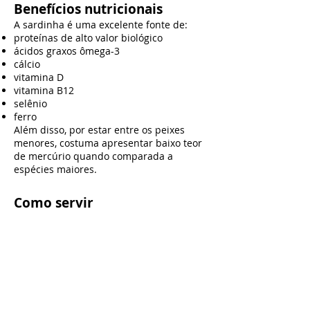
Benefícios nutricionais
A sardinha é uma excelente fonte de:
proteínas de alto valor biológico
ácidos graxos ômega-3
cálcio
vitamina D
vitamina B12
selênio
ferro
Além disso, por estar entre os peixes
menores, costuma apresentar baixo teor
de mercúrio quando comparada a
espécies maiores.
Como servir
Fica excelente:
com pão carnívoro
acompanhado de chips de queijo
com torresmo
como recheio de sanduíches carnívoros
como petisco frio
para levar em marmitas