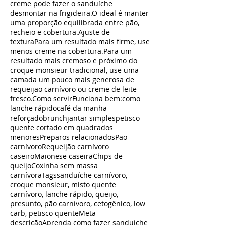
creme pode fazer o sanduíche
desmontar na frigideira.O ideal é manter
uma proporção equilibrada entre pão,
recheio e cobertura.Ajuste de
texturaPara um resultado mais firme, use
menos creme na cobertura.Para um
resultado mais cremoso e próximo do
croque monsieur tradicional, use uma
camada um pouco mais generosa de
requeijão carnívoro ou creme de leite
fresco.Como servirFunciona bem:como
lanche rápidocafé da manhã
reforçadobrunchjantar simplespetisco
quente cortado em quadrados
menoresPreparos relacionadosPão
carnívoroRequeijão carnívoro
caseiroMaionese caseiraChips de
queijoCoxinha sem massa
carnívoraTagssanduíche carnívoro,
croque monsieur, misto quente
carnívoro, lanche rápido, queijo,
presunto, pão carnívoro, cetogênico, low
carb, petisco quenteMeta
descriçãoAprenda como fazer sanduíche