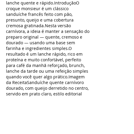
lanche quente e rápido.IntroduçãoO
croque monsieur é um clássico
sanduíche francês feito com pão,
presunto, queijo e uma cobertura
cremosa gratinada.Nesta versão
carnívora, a ideia é manter a sensação do
preparo original — quente, cremoso e
dourado — usando uma base sem
farinha e ingredientes simples.O
resultado é um lanche rápido, rico em
proteína e muito confortável, perfeito
para café da manhã reforçado, brunch,
lanche da tarde ou uma refeição simples
quando você quer algo prático.Imagem
da ReceitaSanduíche quente carnívoro
dourado, com queijo derretido no centro,
servido em prato claro, estilo editorial
gourmet.Tempo de preparo10
minutosTempo total15 minutosPorções1
sanduícheIngredientes2 fatias de pão
carnívoro2 fatias de presunto2 a 3 fatias
de queijo muçarela ou gruyère1 colher
de sopa de creme de leite fresco ou
requeijão carnívoro1 colher de sopa de