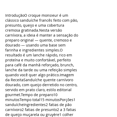
IntroduçãoO croque monsieur é um
clássico sanduíche francês feito com pão,
presunto, queijo e uma cobertura
cremosa gratinada.Nesta versão
carnívora, a ideia é manter a sensação do
preparo original — quente, cremoso e
dourado — usando uma base sem
farinha e ingredientes simples.O
resultado é um lanche rápido, rico em
proteína e muito confortável, perfeito
para café da manhã reforçado, brunch,
lanche da tarde ou uma refeição simples
quando você quer algo prático.Imagem
da ReceitaSanduíche quente carnívoro
dourado, com queijo derretido no centro,
servido em prato claro, estilo editorial
gourmet.Tempo de preparo10
minutosTempo total15 minutosPorções1
sanduícheIngredientes2 fatias de pão
carnívoro2 fatias de presunto2 a 3 fatias
de queijo muçarela ou gruyère1 colher