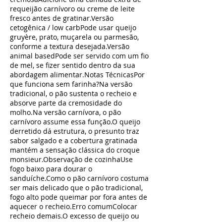
requeijão carnívoro ou creme de leite
fresco antes de gratinar.Versão
cetogênica / low carbPode usar queijo
gruyère, prato, muçarela ou parmesão,
conforme a textura desejada.Versão
animal basedPode ser servido com um fio
de mel, se fizer sentido dentro da sua
abordagem alimentar.Notas TécnicasPor
que funciona sem farinha?Na versão
tradicional, o pão sustenta o recheio e
absorve parte da cremosidade do
molho.Na versão carnívora, o pão
carnívoro assume essa função.O queijo
derretido dá estrutura, o presunto traz
sabor salgado e a cobertura gratinada
mantém a sensação clássica do croque
monsieur.Observação de cozinhaUse
fogo baixo para dourar o
sanduíche.Como o pão carnívoro costuma
ser mais delicado que o pão tradicional,
fogo alto pode queimar por fora antes de
aquecer o recheio.Erro comumColocar
recheio demais.O excesso de queijo ou