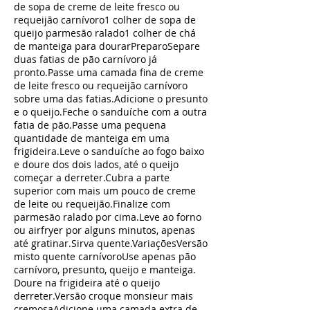
de sopa de creme de leite fresco ou
requeijão carnívoro1 colher de sopa de
queijo parmesão ralado1 colher de chá
de manteiga para dourarPreparoSepare
duas fatias de pão carnívoro já
pronto.Passe uma camada fina de creme
de leite fresco ou requeijão carnívoro
sobre uma das fatias.Adicione o presunto
e o queijo.Feche o sanduíche com a outra
fatia de pão.Passe uma pequena
quantidade de manteiga em uma
frigideira.Leve o sanduíche ao fogo baixo
e doure dos dois lados, até o queijo
começar a derreter.Cubra a parte
superior com mais um pouco de creme
de leite ou requeijão.Finalize com
parmesão ralado por cima.Leve ao forno
ou airfryer por alguns minutos, apenas
até gratinar.Sirva quente.VariaçõesVersão
misto quente carnívoroUse apenas pão
carnívoro, presunto, queijo e manteiga.
Doure na frigideira até o queijo
derreter.Versão croque monsieur mais
cremosaAdicione uma camada extra de