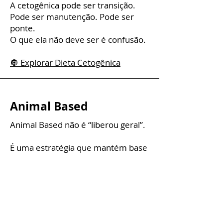
A cetogênica pode ser transição.
Pode ser manutenção. Pode ser
ponte.
O que ela não deve ser é confusão.
🔘 Explorar Dieta Cetogênica
Animal Based
Animal Based não é “liberou geral”.
É uma estratégia que mantém base
animal e inclui carboidratos naturais
de forma intencional — geralmente
frutas e mel.
Pode fazer sentido para:
Alta demanda energética