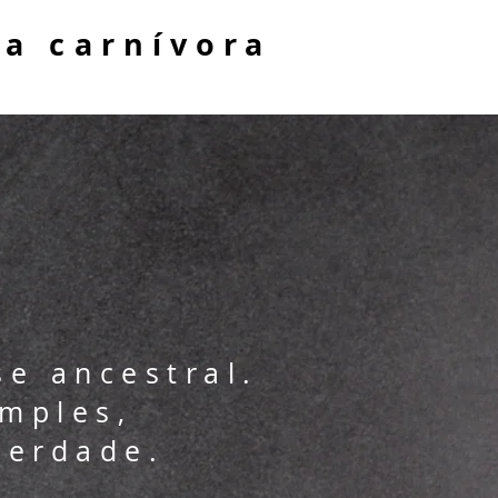
ta carnívora
e ancestral.
imples,
verdade.