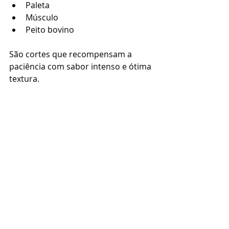
Paleta
Músculo
Peito bovino
São cortes que recompensam a 
paciência com sabor intenso e ótima 
textura.
O principal ingrediente 
é a paciência
Quando se entende o papel do 
tempo e da temperatura, fica mais 
fácil compreender por que tantas 
receitas tradicionais utilizam fogo 
baixo e cozimento prolongado.